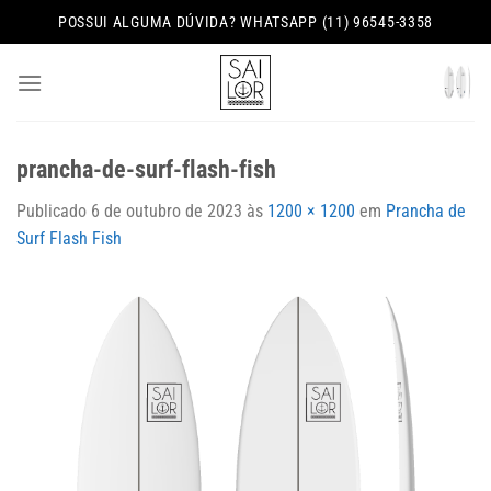
Skip
POSSUI ALGUMA DÚVIDA? WHATSAPP (11) 96545-3358
to
content
prancha-de-surf-flash-fish
Publicado
6 de outubro de 2023
às
1200 × 1200
em
Prancha de
Surf Flash Fish