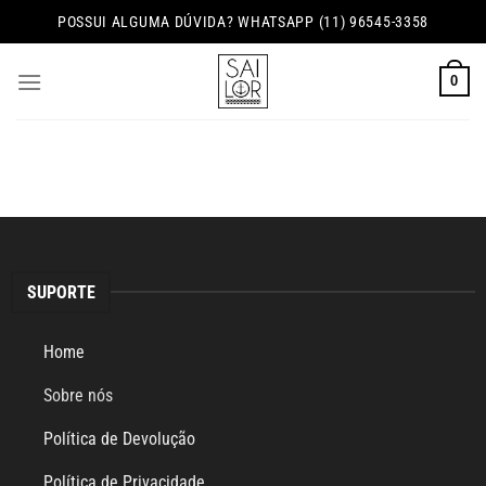
Skip
POSSUI ALGUMA DÚVIDA? WHATSAPP (11) 96545-3358
to
content
0
SUPORTE
Home
Sobre nós
Política de Devolução
Política de Privacidade