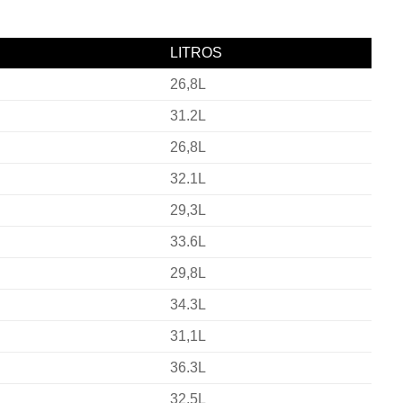
LITROS
26,8L
31.2L
26,8L
32.1L
29,3L
33.6L
29,8L
34.3L
31,1L
36.3L
32,5L