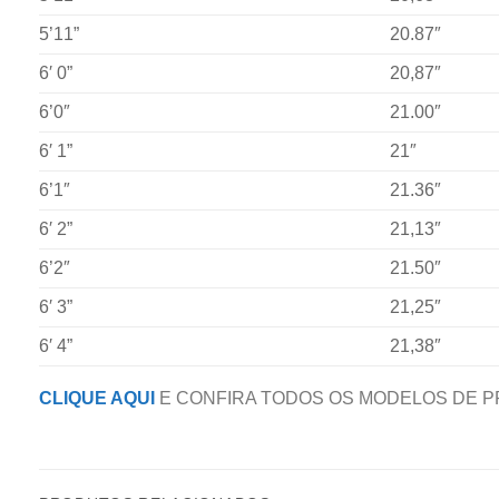
5’11”
20.87″
6′ 0”
20,87″
6’0″
21.00″
6′ 1”
21″
6’1″
21.36″
6′ 2”
21,13″
6’2″
21.50″
6′ 3”
21,25″
6′ 4”
21,38″
CLIQUE AQUI
E CONFIRA TODOS OS MODELOS DE P