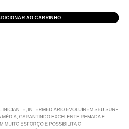
antidade
ADICIONAR AO CARRINHO
 INICIANTE, INTERMEDIÁRIO EVOLUÍREM SEU SURF
DA MÉDIA, GARANTINDO EXCELENTE REMADA E
 MUITO ESFORÇO E POSSIBILITA O