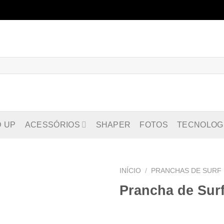
D UP
ACESSÓRIOS
SHAPER
FOTOS
TECNOLOG
INÍCIO
/
PRANCHAS DE SURF
Prancha de Surf