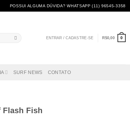
POSSUI ALGUMA DÚVIDA? WHATSAPP (11) 96545-3358
0
ENTRAR / CADASTRE-SE
R$
0,00
IA
SURF NEWS
CONTATO
 Flash Fish