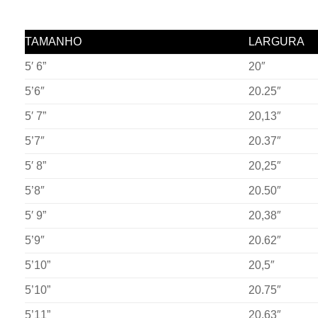
TAMANHO
LARGURA
5′ 6”
20″
5’6″
20.25″
5′ 7”
20,13″
5’7″
20.37″
5′ 8”
20,25″
5’8″
20.50″
5′ 9”
20,38″
5’9″
20.62″
5’10”
20,5″
5’10”
20.75″
5’11”
20,63″