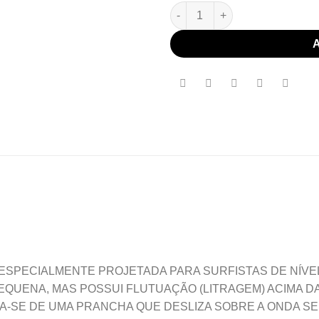
Prancha de Surf Flash Fish qu
ESPECIALMENTE PROJETADA PARA SURFISTAS DE NÍVEL
EQUENA, MAS POSSUI FLUTUAÇÃO (LITRAGEM) ACIMA 
A-SE DE UMA PRANCHA QUE DESLIZA SOBRE A ONDA SEM