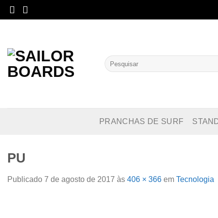
Skip
to
content
Pesquisar
por:
PRANCHAS DE SURF
STAN
PU
Publicado
7 de agosto de 2017
às
406 × 366
em
Tecnologia