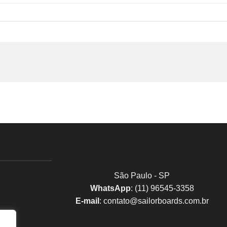
São Paulo - SP
WhatsApp
: (11) 96545-3358
E-mail
:
contato@sailorboards.com.br