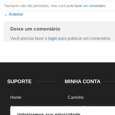
Tracbacks não são permitidos, mas você pode
fazer um comentário
.
←
Anterior
Deixe um comentário
Você precisa fazer o
login
para publicar um comentário.
SUPORTE
MINHA CONTA
Home
Carrinho
Sobre nós
Lista de Desejos
Valorizamos sua privacidade