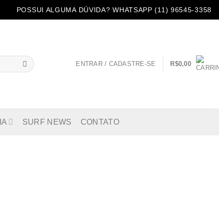
POSSUI ALGUMA DÚVIDA? WHATSAPP (11) 96545-3358
ENTRAR / CADASTRE-SE
R$
0,00
IA
SURF NEWS
CONTATO