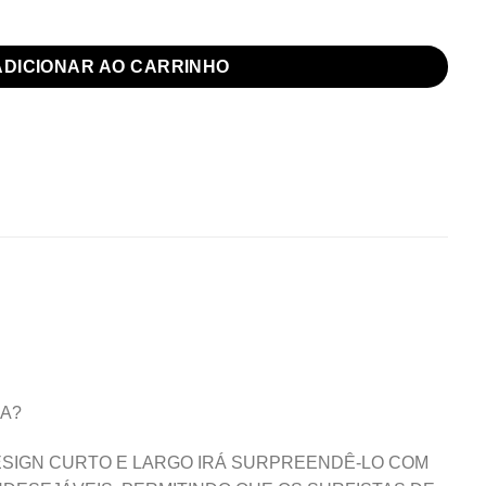
dade
ADICIONAR AO CARRINHO
DA?
ESIGN CURTO E LARGO IRÁ SURPREENDÊ-LO COM