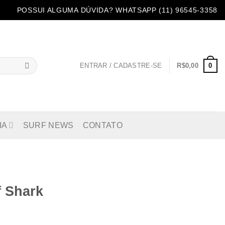
POSSUI ALGUMA DÚVIDA? WHATSAPP (11) 96545-3358
0
ENTRAR / CADASTRE-SE
R$
0,00
IA
SURF NEWS
CONTATO
f Shark