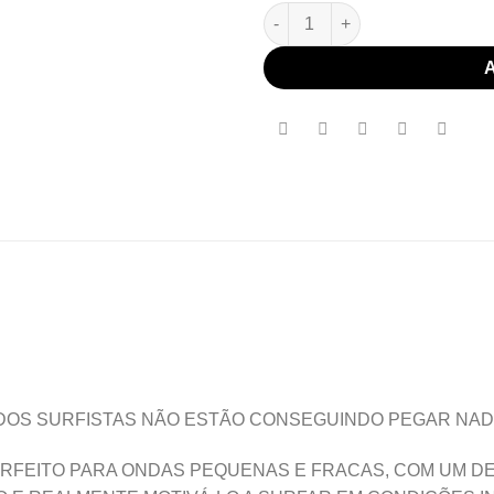
Prancha de Surf Shark quanti
 DOS SURFISTAS NÃO ESTÃO CONSEGUINDO PEGAR NA
RFEITO PARA ONDAS PEQUENAS E FRACAS, COM UM D