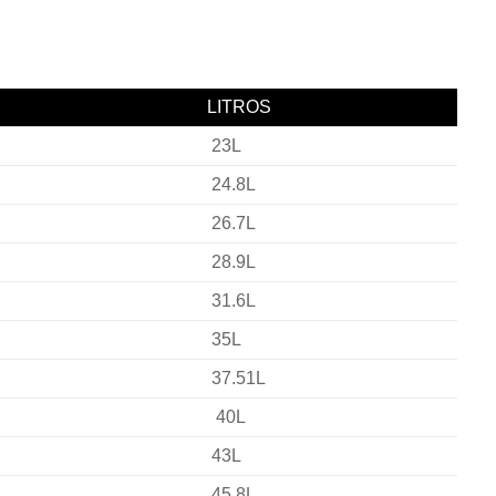
LITROS
23L
24.8L
26.7L
28.9L
31.6L
35L
37.51L
40L
43L
45.8L