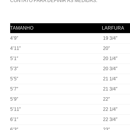
CONTATO PARA DEFINIR AS MEDIDAS.
TAMANHO
LARFURA
4’9″
19 3/4″
4’11”
20″
5’1″
20 1/4″
5’3″
20 3/4″
5’5″
21 1/4″
5’7″
21 3/4″
5’9″
22″
5’11”
22 1/4″
6’1″
22 3/4″
6’3″
23″