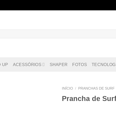
D UP
ACESSÓRIOS
SHAPER
FOTOS
TECNOLOG
INÍCIO
/
PRANCHAS DE SURF
Prancha de Sur