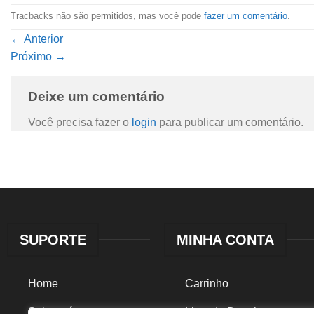
Tracbacks não são permitidos, mas você pode
fazer um comentário
.
←
Anterior
Próximo
→
Deixe um comentário
Você precisa fazer o
login
para publicar um comentário.
SUPORTE
MINHA CONTA
Home
Carrinho
Sobre nós
Lista de Desejos