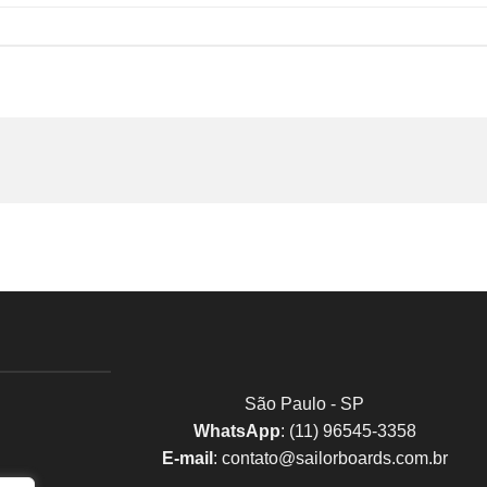
São Paulo - SP
WhatsApp
: (11) 96545-3358
E-mail
:
contato@sailorboards.com.br