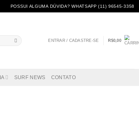
POSSUI ALGUMA DÚVIDA? WHATSAPP (11) 96545-3358
ENTRAR / CADASTRE-SE
R$
0,00
IA
SURF NEWS
CONTATO