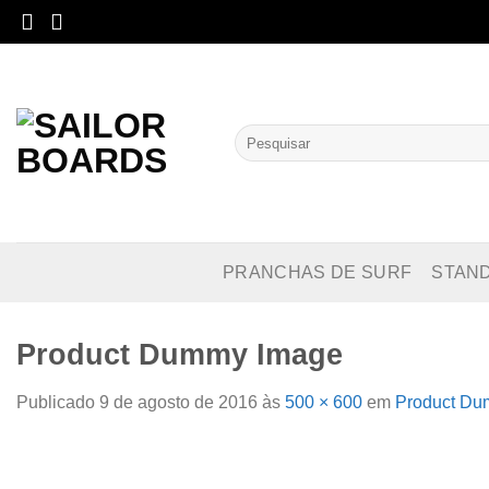
Skip
to
content
Pesquisar
por:
PRANCHAS DE SURF
STAN
Product Dummy Image
Publicado
9 de agosto de 2016
às
500 × 600
em
Product Du