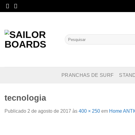
Skip
to
content
Pesquisar
por:
PRANCHAS DE SURF
STAN
tecnologia
Publicado
2 de agosto de 2017
às
400 × 250
em
Home ANT