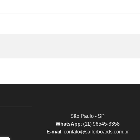
São Paulo - SP
WhatsApp
: (11) 96545-3358
E-mail
:
contato@sailorboards.com.br