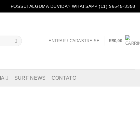
POSSUI ALGUMA DÚVIDA? WHATSAPP (11) 96545-3358
ENTRAR / CADASTRE-SE
R$
0,00
IA
SURF NEWS
CONTATO