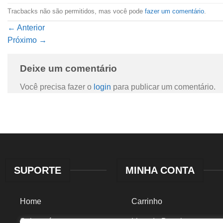
Tracbacks não são permitidos, mas você pode
fazer um comentário
.
←
Anterior
Próximo
→
Deixe um comentário
Você precisa fazer o
login
para publicar um comentário.
SUPORTE
MINHA CONTA
Home
Carrinho
Sobre nós
Lista de Desejos