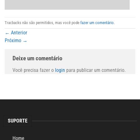
Tracbacks não são permitidos, mas você pode
fazer um comentário
.
←
Anterior
Próximo
→
Deixe um comentário
Você precisa fazer o
login
para publicar um comentário.
SUPORTE
Home