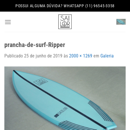
Skip
POSSUI ALGUMA DÚVIDA? WHATSAPP (11) 96545-3358
to
content
prancha-de-surf-Ripper
Publicado
25 de junho de 2019
às
2000 × 1269
em
Galeria