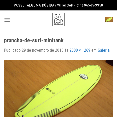
Skip
POSSUI ALGUMA DÚVIDA? WHATSAPP (11) 96545-3358
to
content
prancha-de-surf-minitank
Publicado
29 de novembro de 2018
às
2000 × 1269
em
Galeria