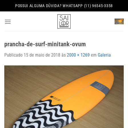
Skip
POSSUI ALGUMA DÚVIDA? WHATSAPP (11) 96545-3358
to
content
prancha-de-surf-minitank-ovum
Publicado
15 de maio de 2018
às
2000 × 1269
em
Galeria