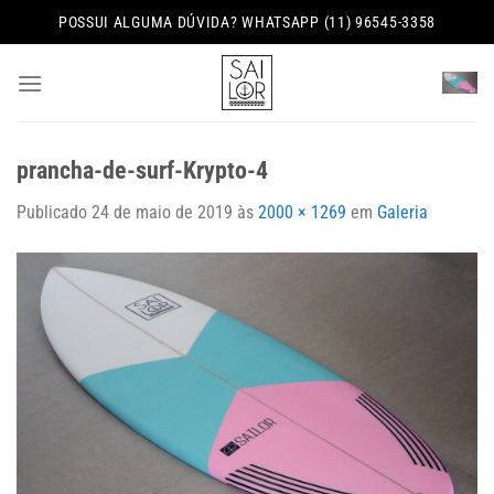
Skip
POSSUI ALGUMA DÚVIDA? WHATSAPP (11) 96545-3358
to
content
prancha-de-surf-Krypto-4
Publicado
24 de maio de 2019
às
2000 × 1269
em
Galeria