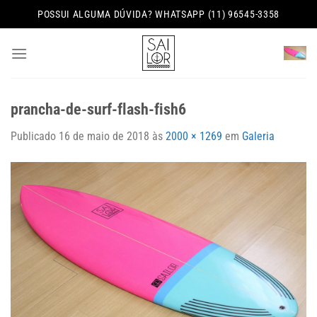
Skip
POSSUI ALGUMA DÚVIDA? WHATSAPP (11) 96545-3358
to
content
prancha-de-surf-flash-fish6
Publicado
16 de maio de 2018
às
2000 × 1269
em
Galeria