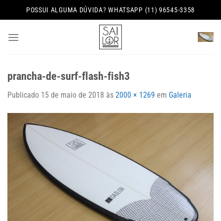
Skip
POSSUI ALGUMA DÚVIDA? WHATSAPP (11) 96545-3358
to
content
prancha-de-surf-flash-fish3
Publicado
15 de maio de 2018
às
2000 × 1269
em
Galeria