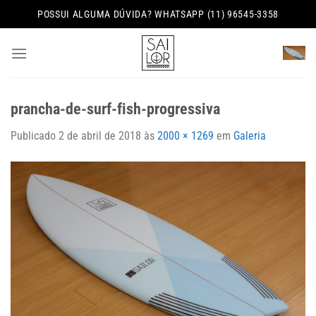
Skip
POSSUI ALGUMA DÚVIDA? WHATSAPP (11) 96545-3358
to
content
prancha-de-surf-fish-progressiva
Publicado
2 de abril de 2018
às
2000 × 1269
em
Galeria