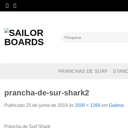
Skip
to
content
Pesquisar
por:
PRANCHAS DE SURF
STAN
prancha-de-sur-shark2
Publicado
25 de junho de 2019
às
2000 × 1269
em
Galeria
Prancha de Surf Shark