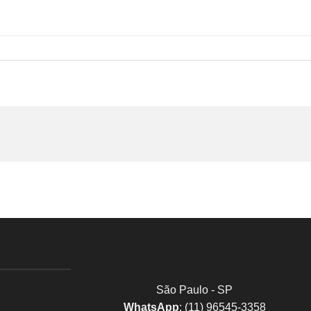
São Paulo - SP
WhatsApp
: (11) 96545-3358