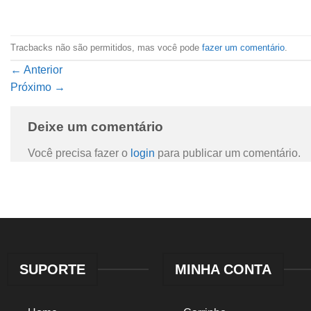
Tracbacks não são permitidos, mas você pode
fazer um comentário
.
←
Anterior
Próximo
→
Deixe um comentário
Você precisa fazer o
login
para publicar um comentário.
SUPORTE
MINHA CONTA