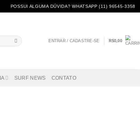
POSSUI ALGUMA DÚVIDA? WHATSAPP (11) 96545-3358
ENTRAR / CADASTRE-SE
R$
0,00
IA
SURF NEWS
CONTATO