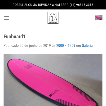
Skip
POSSUI ALGUMA DÚVIDA? WHATSAPP (11) 96545-3358
to
content
Funboard1
Publicado
25 de junho de 2019
às
2000 × 1269
em
Galeria