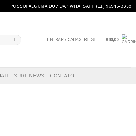
POSSUI ALGUMA DÚVIDA? WHATSAPP (11) 96545-3358
ENTRAR / CADASTRE-SE
R$
0,00
IA
SURF NEWS
CONTATO