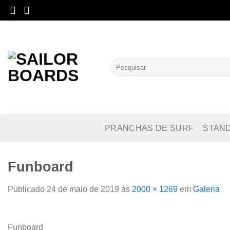
Skip
to
content
Pesquisar
por:
PRANCHAS DE SURF
STAN
Funboard
Publicado
24 de maio de 2019
às
2000 × 1269
em
Galeria
Funboard