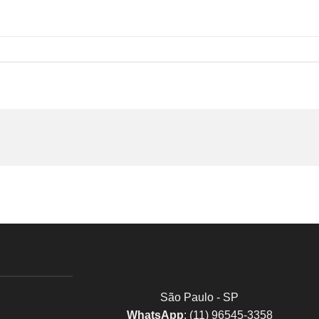
São Paulo - SP
WhatsApp
: (11) 96545-3358