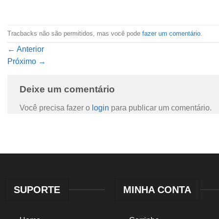
Tracbacks não são permitidos, mas você pode
fazer um comentário
.
←
Anterior
Próximo
→
Deixe um comentário
Você precisa fazer o
login
para publicar um comentário.
SUPORTE
MINHA CONTA