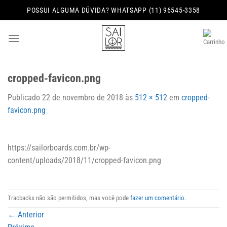
Skip
POSSUI ALGUMA DÚVIDA? WHATSAPP (11) 96545-3358
to
content
cropped-favicon.png
Publicado
22 de novembro de 2018
às
512 × 512
em
cropped-
favicon.png
https://sailorboards.com.br/wp-
content/uploads/2018/11/cropped-favicon.png
Tracbacks não são permitidos, mas você pode
fazer um comentário
.
←
Anterior