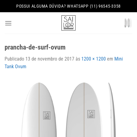
Skip
POSSUI ALGUMA DÚVIDA? WHATSAPP (11) 96545-3358
to
content
prancha-de-surf-ovum
Publicado
13 de novembro de 2017
às
1200 × 1200
em
Mini
Tank Ovum