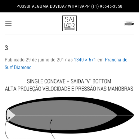
Skip
POSSUI ALGUMA DÚVIDA? WHATSAPP (11) 96545-3358
to
content
3
Publicado
29 de junho de 2017
às
1340 × 671
em
Prancha de
Surf Diamond