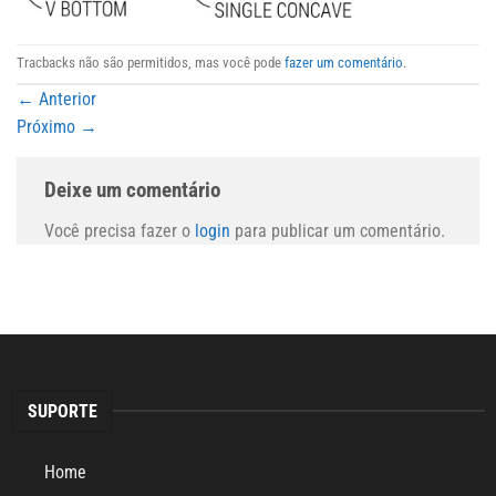
Tracbacks não são permitidos, mas você pode
fazer um comentário
.
←
Anterior
Próximo
→
Deixe um comentário
Você precisa fazer o
login
para publicar um comentário.
SUPORTE
Home