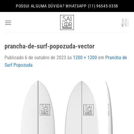
Skip
POSSUI ALGUMA DÚVIDA? WHATSAPP (11) 96545-3358
to
content
prancha-de-surf-popozuda-vector
Publicado
6 de outubro de 2023
às
1200 × 1200
em
Prancha de
Surf Popozuda