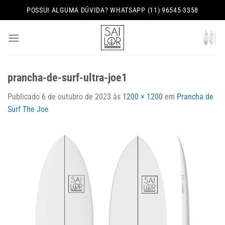
Skip
POSSUI ALGUMA DÚVIDA? WHATSAPP (11) 96545-3358
to
content
prancha-de-surf-ultra-joe1
Publicado
6 de outubro de 2023
às
1200 × 1200
em
Prancha de
Surf The Joe