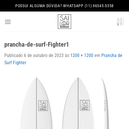
Skip
POSSUI ALGUMA DÚVIDA? WHATSAPP (11) 96545-3358
to
content
prancha-de-surf-Fighter1
Publicado
6 de outubro de 2023
às
1200 × 1200
em
Prancha de
Surf Fighter