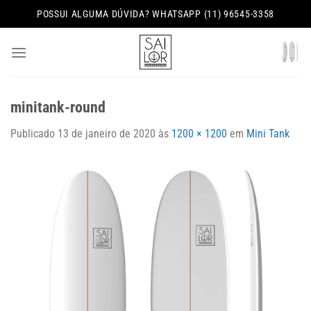
Skip
POSSUI ALGUMA DÚVIDA? WHATSAPP (11) 96545-3358
to
content
minitank-round
Publicado
13 de janeiro de 2020
às
1200 × 1200
em
Mini Tank