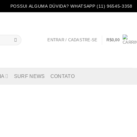
POSSUI ALGUMA DÚVIDA? WHATSAPP (11) 96545-3358
ENTRAR / CADASTRE-SE
R$
0,00
IA
SURF NEWS
CONTATO