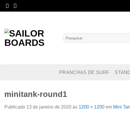
Skip
to
content
Pesquisar
por:
PRANCHAS DE SURF
STAN
minitank-round1
Publicado
13 de janeiro de 2020
às
1200 × 1200
em
Mini Ta