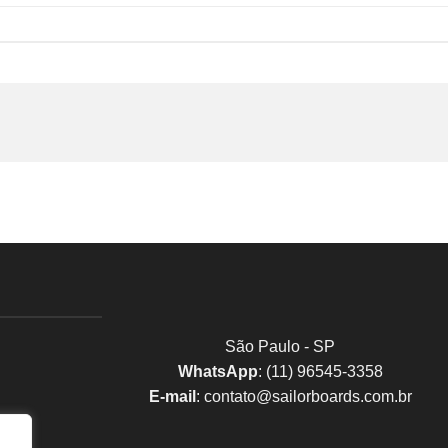
São Paulo - SP
WhatsApp
: (11) 96545-3358
E-mail
:
contato@sailorboards.com.br