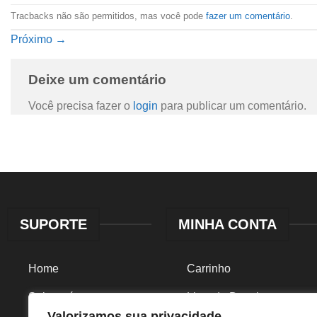
Tracbacks não são permitidos, mas você pode
fazer um comentário
.
Próximo
→
Deixe um comentário
Você precisa fazer o
login
para publicar um comentário.
SUPORTE
MINHA CONTA
Home
Carrinho
Sobre nós
Lista de Desejos
Valorizamos sua privacidade