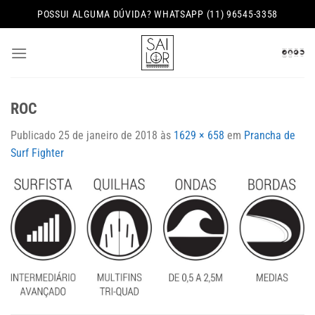
Skip
POSSUI ALGUMA DÚVIDA? WHATSAPP (11) 96545-3358
to
content
ROC
Publicado
25 de janeiro de 2018
às
1629 × 658
em
Prancha de
Surf Fighter