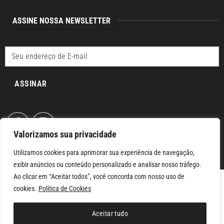
ASSINE NOSSA NEWSLETTER
ASSINAR
Valorizamos sua privacidade
Utilizamos cookies para aprimorar sua experiência de navegação,
exibir anúncios ou conteúdo personalizado e analisar nosso tráfego.
Ao clicar em “Aceitar todos”, você concorda com nosso uso de
cookies.
Política de Cookies
SAILORBOARDS 2026 ©
DESENVOLVIDO POR SITES NET SANTOS ™.
Aceitar tudo
TODOS DIREITOS RESERVADOS.