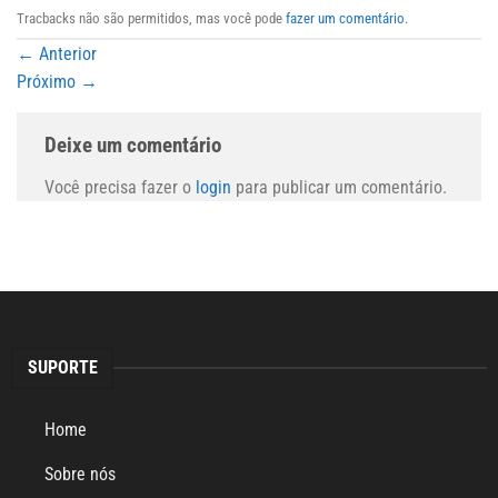
Tracbacks não são permitidos, mas você pode
fazer um comentário
.
←
Anterior
Próximo
→
Deixe um comentário
Você precisa fazer o
login
para publicar um comentário.
SUPORTE
Home
Sobre nós