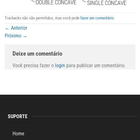
Tracbacks não são permitidos, mas você pode
fazer um comentário
.
←
Anterior
Próximo
→
Deixe um comentário
Você precisa fazer o
login
para publicar um comentário.
SUPORTE
Home