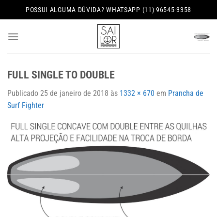
Skip
POSSUI ALGUMA DÚVIDA? WHATSAPP (11) 96545-3358
to
content
FULL SINGLE TO DOUBLE
Publicado
25 de janeiro de 2018
às
1332 × 670
em
Prancha de
Surf Fighter