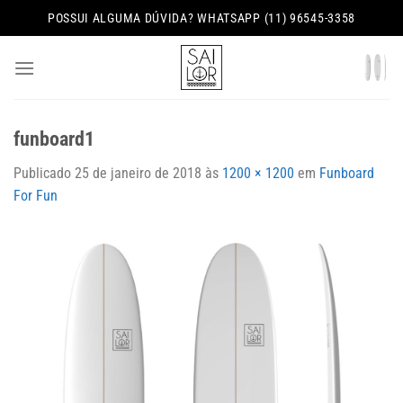
Skip
POSSUI ALGUMA DÚVIDA? WHATSAPP (11) 96545-3358
to
content
funboard1
Publicado
25 de janeiro de 2018
às
1200 × 1200
em
Funboard
For Fun